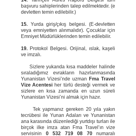
başvuru sahiplerinden talep edilmektedir. (e
devletten temin edilebilir.)
15.
Yurda giriş/çıkış belgesi. (E-devletten
veya emniyetten alınmalıdır). Çocuklar için
Emniyet Müdürlüklerinden temin edilebilir.
19.
Protokol Belgesi. Orijinal, ıslak, kaşeli
ve imzalı.
Sizlere yukarıda kısa maddeler halinde
sıraladığımız evrakların hazırlanmasında
Yunanistan Vizesi’nde uzman
Fma Travel
Vize Acentesi
her türlü desteği vermek ve
sizlere en kısa zamanda en uzun süreli
Yunanistan Vizesi’ni almak için hazır.
Tek yapmanız gereken 20 yıla yakın
tecrübesi ile Yunan Adaları ve Yunanistan
ana karasında düzenlediği yurtdışı turları ile
birçok ilke imza atan Fma Travel’ın vize
servisinin
0 532 719 08 70
numaralı