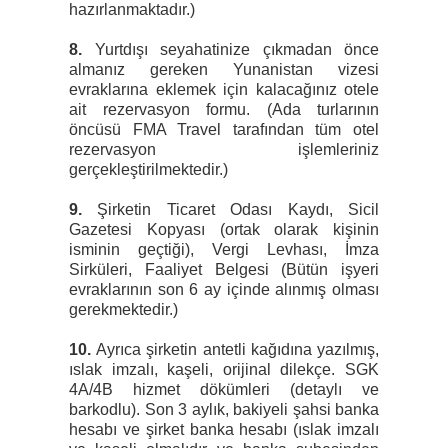
hazırlanmaktadır.)
8.
Yurtdışı seyahatinize çıkmadan önce
almanız gereken Yunanistan vizesi
evraklarına eklemek için kalacağınız otele
ait rezervasyon formu. (Ada turlarının
öncüsü FMA Travel tarafından tüm otel
rezervasyon işlemleriniz
gerçekleştirilmektedir.)
9.
Şirketin Ticaret Odası Kaydı, Sicil
Gazetesi Kopyası (ortak olarak kişinin
isminin geçtiği), Vergi Levhası, İmza
Sirküleri, Faaliyet Belgesi (Bütün işyeri
evraklarının son 6 ay içinde alınmış olması
gerekmektedir.)
10.
Ayrıca şirketin antetli kağıdına yazılmış,
ıslak imzalı, kaşeli, orijinal dilekçe. SGK
4A/4B hizmet dökümleri (detaylı ve
barkodlu). Son 3 aylık, bakiyeli şahsi banka
hesabı ve şirket banka hesabı (ıslak imzalı