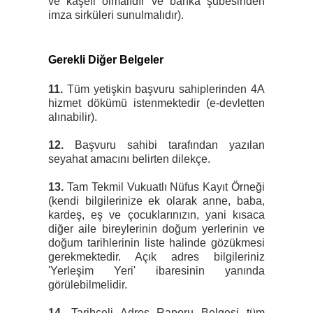
ve kaşeli olmalıdır ve banka şubesinden
imza sirküleri sunulmalıdır).
Gerekli Diğer Belgeler
11.
Tüm yetişkin başvuru sahiplerinden 4A
hizmet dökümü istenmektedir (e-devletten
alınabilir).
12.
Başvuru sahibi tarafından yazılan
seyahat amacını belirten dilekçe.
13.
Tam Tekmil Vukuatlı Nüfus Kayıt Örneği
(kendi bilgilerinize ek olarak anne, baba,
kardeş, eş ve çocuklarınızın, yani kısaca
diğer aile bireylerinin doğum yerlerinin ve
doğum tarihlerinin liste halinde gözükmesi
gerekmektedir. Açık adres bilgileriniz
'Yerleşim Yeri' ibaresinin yanında
görülebilmelidir.
14.
Tarihçeli Adres Raporu Belgesi tüm