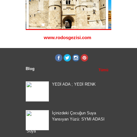
i.com
www.rodosgezisi.com
www.s
Blog
Tümü
YEDİ ADA ; YEDİ RENK
İçinizdeki Çocuğun Suya
Yansıyan Yüzü: SYMI ADASI