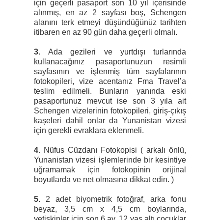
için geçerli pasaport son 10 yıl içerisinde
alınmış, en az 2 sayfası boş, Schengen
alanını terk etmeyi düşündüğünüz tarihten
itibaren en az 90 gün daha geçerli olmalı.
3.
Ada gezileri ve yurtdışı turlarında
kullanacağınız pasaportunuzun resimli
sayfasının ve işlenmiş tüm sayfalarının
fotokopileri, vize acentanız Fma Travel’a
teslim edilmeli. Bunların yanında eski
pasaportunuz mevcut ise son 3 yıla ait
Schengen vizelerinin fotokopileri, giriş-çıkış
kaşeleri dahil onlar da Yunanistan vizesi
için gerekli evraklara eklenmeli.
4.
Nüfus Cüzdanı Fotokopisi ( arkalı önlü,
Yunanistan vizesi işlemlerinde bir kesintiye
uğramamak için fotokopinin orijinal
boyutlarda ve net olmasına dikkat edin. )
5.
2 adet biyometrik fotoğraf, arka fonu
beyaz, 3,5 cm x 4,5 cm boylarında,
yetişkinler için son 6 ay, 12 yaş altı çocuklar