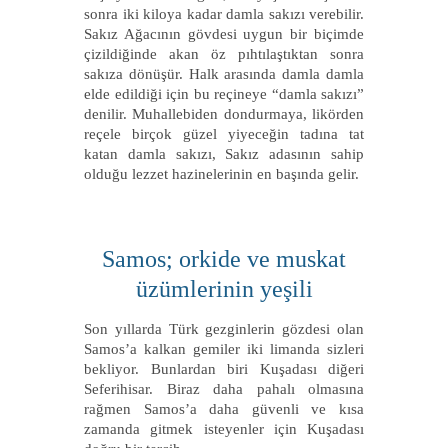
sonra iki kiloya kadar damla sakızı verebilir.
Sakız Ağacının gövdesi uygun bir biçimde
çizildiğinde akan öz pıhtılaştıktan sonra
sakıza dönüşür. Halk arasında damla damla
elde edildiği için bu reçineye “damla sakızı”
denilir. Muhallebiden dondurmaya, likörden
reçele birçok güzel yiyeceğin tadına tat
katan damla sakızı, Sakız adasının sahip
olduğu lezzet hazinelerinin en başında gelir.
Samos; orkide ve muskat
üzümlerinin yeşili
Son yıllarda Türk gezginlerin gözdesi olan
Samos’a kalkan gemiler iki limanda sizleri
bekliyor. Bunlardan biri Kuşadası diğeri
Seferihisar. Biraz daha pahalı olmasına
rağmen Samos’a daha güvenli ve kısa
zamanda gitmek isteyenler için Kuşadası