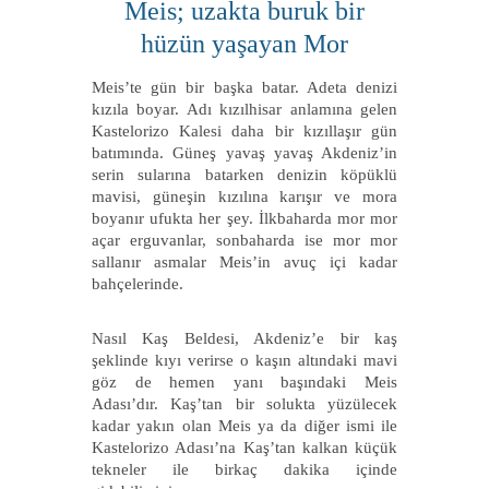
Meis; uzakta buruk bir
hüzün yaşayan Mor
Meis’te gün bir başka batar. Adeta denizi
kızıla boyar. Adı kızılhisar anlamına gelen
Kastelorizo Kalesi daha bir kızıllaşır gün
batımında. Güneş yavaş yavaş Akdeniz’in
serin sularına batarken denizin köpüklü
mavisi, güneşin kızılına karışır ve mora
boyanır ufukta her şey. İlkbaharda mor mor
açar erguvanlar, sonbaharda ise mor mor
sallanır asmalar Meis’in avuç içi kadar
bahçelerinde.
Nasıl Kaş Beldesi, Akdeniz’e bir kaş
şeklinde kıyı verirse o kaşın altındaki mavi
göz de hemen yanı başındaki Meis
Adası’dır. Kaş’tan bir solukta yüzülecek
kadar yakın olan Meis ya da diğer ismi ile
Kastelorizo Adası’na Kaş’tan kalkan küçük
tekneler ile birkaç dakika içinde