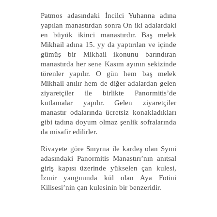
Patmos adasındaki İncilci Yuhanna adına
yapılan manastırdan sonra On iki adalardaki
en büyük ikinci manastırdır. Baş melek
Mikhail adına 15. yy da yaptırılan ve içinde
gümüş bir Mikhail ikonunu barındıran
manastırda her sene Kasım ayının sekizinde
törenler yapılır. O gün hem baş melek
Mikhail anılır hem de diğer adalardan gelen
ziyaretçiler ile birlikte Panormitis’de
kutlamalar yapılır. Gelen ziyaretçiler
manastır odalarında ücretsiz konakladıkları
gibi tadına doyum olmaz şenlik sofralarında
da misafir edilirler.
Rivayete göre Smyrna ile kardeş olan Symi
adasındaki Panormitis Manastırı’nın anıtsal
giriş kapısı üzerinde yükselen çan kulesi,
İzmir yangınında kül olan Aya Fotini
Kilisesi’nin çan kulesinin bir benzeridir.