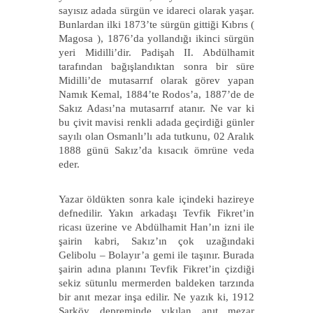
sayısız adada sürgün ve idareci olarak yaşar.
Bunlardan ilki 1873’te sürgün gittiği Kıbrıs (
Magosa ), 1876’da yollandığı ikinci sürgün
yeri Midilli’dir. Padişah II. Abdülhamit
tarafından bağışlandıktan sonra bir süre
Midilli’de mutasarrıf olarak görev yapan
Namık Kemal, 1884’te Rodos’a, 1887’de de
Sakız Adası’na mutasarrıf atanır. Ne var ki
bu çivit mavisi renkli adada geçirdiği günler
sayılı olan Osmanlı’lı ada tutkunu, 02 Aralık
1888 günü Sakız’da kısacık ömrüne veda
eder.
Yazar öldükten sonra kale içindeki hazireye
defnedilir. Yakın arkadaşı Tevfik Fikret’in
ricası üzerine ve Abdülhamit Han’ın izni ile
şairin kabri, Sakız’ın çok uzağındaki
Gelibolu – Bolayır’a gemi ile taşınır. Burada
şairin adına planını Tevfik Fikret’in çizdiği
sekiz sütunlu mermerden baldeken tarzında
bir anıt mezar inşa edilir. Ne yazık ki, 1912
Şarköy depreminde yıkılan anıt mezar