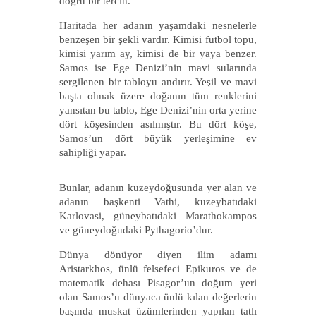
doğru bir tercih.
Haritada her adanın yaşamdaki nesnelerle
benzeşen bir şekli vardır. Kimisi futbol topu,
kimisi yarım ay, kimisi de bir yaya benzer.
Samos ise Ege Denizi’nin mavi sularında
sergilenen bir tabloyu andırır. Yeşil ve mavi
başta olmak üzere doğanın tüm renklerini
yansıtan bu tablo, Ege Denizi’nin orta yerine
dört köşesinden asılmıştır. Bu dört köşe,
Samos’un dört büyük yerleşimine ev
sahipliği yapar.
Bunlar, adanın kuzeydoğusunda yer alan ve
adanın başkenti Vathi, kuzeybatıdaki
Karlovasi, güneybatıdaki Marathokampos
ve güneydoğudaki Pythagorio’dur.
Dünya dönüyor diyen ilim adamı
Aristarkhos, ünlü felsefeci Epikuros ve de
matematik dehası Pisagor’un doğum yeri
olan Samos’u dünyaca ünlü kılan değerlerin
başında muskat üzümlerinden yapılan tatlı