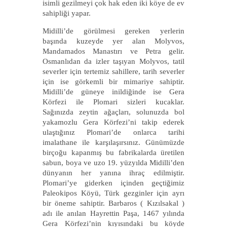
isimli gezilmeyi çok hak eden iki köye de ev
sahipliği yapar.
Midilli’de görülmesi gereken yerlerin
başında kuzeyde yer alan Molyvos,
Mandamados Manastırı ve Petra gelir.
Osmanlıdan da izler taşıyan Molyvos, tatil
severler için tertemiz sahillere, tarih severler
için ise görkemli bir mimariye sahiptir.
Midilli’de güneye inildiğinde ise Gera
Körfezi ile Plomari sizleri kucaklar.
Sağınızda zeytin ağaçları, solunuzda bol
yakamozlu Gera Körfezi’ni takip ederek
ulaştığınız Plomari’de onlarca tarihi
imalathane ile karşılaşırsınız. Günümüzde
birçoğu kapanmış bu fabrikalarda üretilen
sabun, boya ve uzo 19. yüzyılda Midilli’den
dünyanın her yanına ihraç edilmiştir.
Plomari’ye giderken içinden geçtiğimiz
Paleokipos Köyü, Türk gezginler için ayrı
bir öneme sahiptir. Barbaros ( Kızılsakal )
adı ile anılan Hayrettin Paşa, 1467 yılında
Gera Körfezi’nin kıyısındaki bu köyde