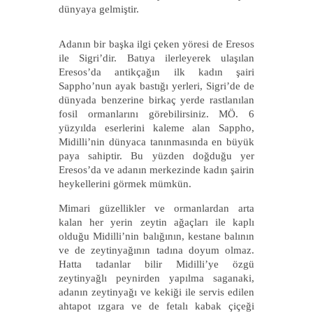
dünyaya gelmiştir.
Adanın bir başka ilgi çeken yöresi de Eresos
ile Sigri’dir. Batıya ilerleyerek ulaşılan
Eresos’da antikçağın ilk kadın şairi
Sappho’nun ayak bastığı yerleri, Sigri’de de
dünyada benzerine birkaç yerde rastlanılan
fosil ormanlarını görebilirsiniz. MÖ. 6
yüzyılda eserlerini kaleme alan Sappho,
Midilli’nin dünyaca tanınmasında en büyük
paya sahiptir. Bu yüzden doğduğu yer
Eresos’da ve adanın merkezinde kadın şairin
heykellerini görmek mümkün.
Mimari güzellikler ve ormanlardan arta
kalan her yerin zeytin ağaçları ile kaplı
olduğu Midilli’nin balığının, kestane balının
ve de zeytinyağının tadına doyum olmaz.
Hatta tadanlar bilir Midilli’ye özgü
zeytinyağlı peynirden yapılma saganaki,
adanın zeytinyağı ve kekiği ile servis edilen
ahtapot ızgara ve de fetalı kabak çiçeği