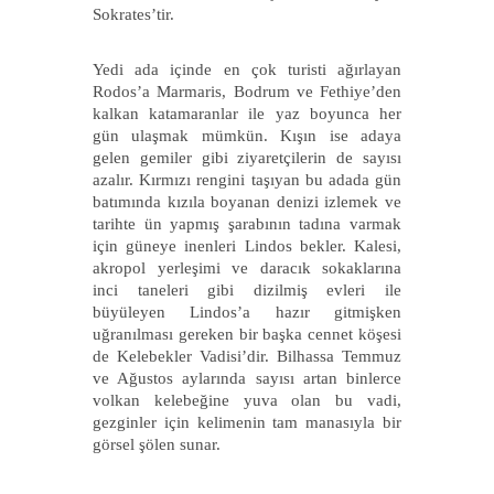
Sokrates’tir.
Yedi ada içinde en çok turisti ağırlayan
Rodos’a Marmaris, Bodrum ve Fethiye’den
kalkan katamaranlar ile yaz boyunca her
gün ulaşmak mümkün. Kışın ise adaya
gelen gemiler gibi ziyaretçilerin de sayısı
azalır. Kırmızı rengini taşıyan bu adada gün
batımında kızıla boyanan denizi izlemek ve
tarihte ün yapmış şarabının tadına varmak
için güneye inenleri Lindos bekler. Kalesi,
akropol yerleşimi ve daracık sokaklarına
inci taneleri gibi dizilmiş evleri ile
büyüleyen Lindos’a hazır gitmişken
uğranılması gereken bir başka cennet köşesi
de Kelebekler Vadisi’dir. Bilhassa Temmuz
ve Ağustos aylarında sayısı artan binlerce
volkan kelebeğine yuva olan bu vadi,
gezginler için kelimenin tam manasıyla bir
görsel şölen sunar.