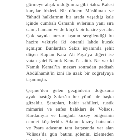
görmeye alışık olduğumuz gibi Sakız Kalesi
karşılar bizleri. Bir dönem Müslüman ve
Yahudi halklarının bir arada yaşadığı kale
içinde cumbalı Osmanlı evlerinin yanı sıra
cami, hamam ve de küçük bir hazire yer alır.
Çok sayıda mezar taşının sergilendiği bu
hazire vaktiyle iki önemli lahde kucak
açmıştır. Bunlardan Sakız isyanında şehit
düşen Kaptan Kara Ali Paşa’ya diğeri ise
vatan şairi Namık Kemal’e aittir. Ne var ki
Namık Kemal’in mezarı sonradan padişah
Abdülhamit’in izni ile uzak bir coğrafyaya
taşınmıştır.
Çeşme’den gelen gezginlerin doğusuna
ayak bastığı Sakız’ın her yönü bir başka
güzeldir. Şarapları, bakir sahilleri, rustik
mimarisi ve enfes balıkları ile Volisos,
Kardamyla ve Langada kuzey bölgesinin
cennet köşeleridir. Adanın kuzey batısında
ve Psara adasının tam karşısında yer alan
Volisos’da gün batımı şölenini izlemeden