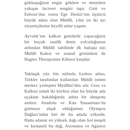
gökkuşağının engin göklere ve denizlere
yakışan lacivert rengini taşır. Girit ve
Euboia’dan sonra Ege Denizi’nin üçüncü
büyük adası olan Midilli, yılın on iki ayı
ziyaretçilerine keyifli anlar yaşatır.
Ayvalık’tan kalkan gemilerle yapacağınız
bir buçuk saatlik deniz yolculuğunun
ardından Midilli sahilinde ilk bakışta sizi
Midilli Kalesi ve anıtsal görüntüsü ile
Hagios Therapontas Kilisesi karşılar.
Yaklaşık yüz bin nüfuslu Lesbos adası,
Türkler tarafından kullanılan Midilli ismini
merkez yerleşimi Mytillini’den alır. Gera ve
Kalloni isimli iki körfezi olan bu büyük ada
uçaktan bakıldığında adeta bir ahtapotu
andırır. Anadolu ve Kıta Yunanistan’da
görmeye alışık olduğumuz Olympos
Dağları’ndan biri de bu adada yükselir.
Hatta adanın en yüksek dağı olan bol meşeli
ve kestaneli bu dağ, Asomatos ve Agiasos