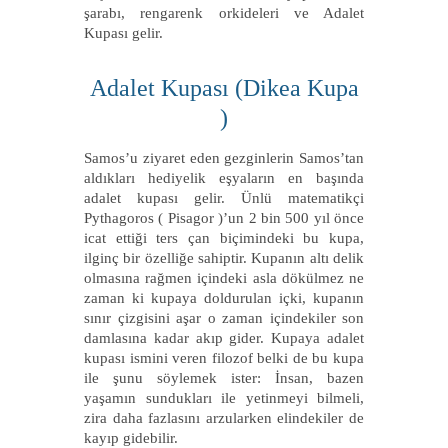
şarabı, rengarenk orkideleri ve Adalet
Kupası gelir.
Adalet Kupası (Dikea Kupa
)
Samos’u ziyaret eden gezginlerin Samos’tan
aldıkları hediyelik eşyaların en başında
adalet kupası gelir. Ünlü matematikçi
Pythagoros ( Pisagor )’un 2 bin 500 yıl önce
icat ettiği ters çan biçimindeki bu kupa,
ilginç bir özelliğe sahiptir. Kupanın altı delik
olmasına rağmen içindeki asla dökülmez ne
zaman ki kupaya doldurulan içki, kupanın
sınır çizgisini aşar o zaman içindekiler son
damlasına kadar akıp gider. Kupaya adalet
kupası ismini veren filozof belki de bu kupa
ile şunu söylemek ister: İnsan, bazen
yaşamın sundukları ile yetinmeyi bilmeli,
zira daha fazlasını arzularken elindekiler de
kayıp gidebilir.