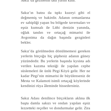
Sakız’da gezmenin tadı yarım kalır.
Sakız’ın batısı da tıpkı kuzeyi gibi el
değmemiş ve bakirdir. Adanın ormanlarına
ev sahipliği yapan bu bölgede tavernaları ve
eşsiz kumsalı ile Lithi denizin yanında,
oğlak tandırı ve ortaçağ mimarisi ile
Avgonima da dağın başında gezginleri
bekler.
Sakız’da görülmeden dönülmemesi gereken
yerlerin birçoğu hiç şüphesiz adanın güney
yüzündedir. Bu yerlerin başında kysista adı
verilen kazıma tekniği ile yapılan cephe
süslemeleri ile ünlü Pirgi Köyü gelir. Her ne
kadar Pirgi’nin mimarisi ile büyülenseniz de
Mesta ve Kalamoti isimli ortaçağ köylerinde
kendinizi rüya âleminde hissedersiniz.
Sakız Adası denilince birçokların aklına ilk
başta damla sakızı ve ondan yapılan eşsiz
lezzetteki reçeller ve dondurmalar gelir. Zira