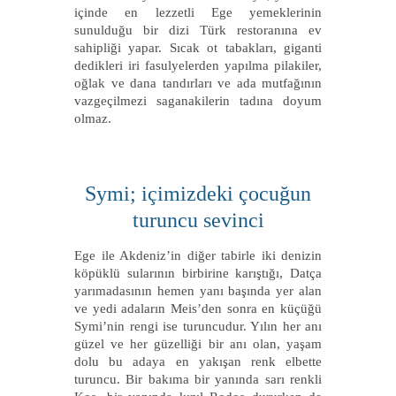
içinde en lezzetli Ege yemeklerinin
sunulduğu bir dizi Türk restoranına ev
sahipliği yapar. Sıcak ot tabakları, giganti
dedikleri iri fasulyelerden yapılma pilakiler,
oğlak ve dana tandırları ve ada mutfağının
vazgeçilmezi saganakilerin tadına doyum
olmaz.
Symi; içimizdeki çocuğun
turuncu sevinci
Ege ile Akdeniz’in diğer tabirle iki denizin
köpüklü sularının birbirine karıştığı, Datça
yarımadasının hemen yanı başında yer alan
ve yedi adaların Meis’den sonra en küçüğü
Symi’nin rengi ise turuncudur. Yılın her anı
güzel ve her güzelliği bir anı olan, yaşam
dolu bu adaya en yakışan renk elbette
turuncu. Bir bakıma bir yanında sarı renkli