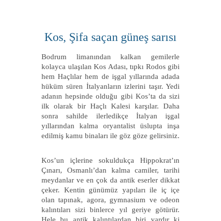
Kos, Şifa saçan güneş sarısı
Bodrum limanından kalkan gemilerle
kolayca ulaşılan Kos Adası, tıpkı Rodos gibi
hem Haçlılar hem de işgal yıllarında adada
hüküm süren İtalyanların izlerini taşır. Yedi
adanın hepsinde olduğu gibi Kos’ta da sizi
ilk olarak bir Haçlı Kalesi karşılar. Daha
sonra sahilde ilerledikçe İtalyan işgal
yıllarından kalma oryantalist üslupta inşa
edilmiş kamu binaları ile göz göze gelirsiniz.
Kos’un içlerine sokuldukça Hippokrat’ın
Çınarı, Osmanlı’dan kalma camiler, tarihi
meydanlar ve en çok da antik eserler dikkat
çeker. Kentin günümüz yapıları ile iç içe
olan tapınak, agora, gymnasium ve odeon
kalıntıları sizi binlerce yıl geriye götürür.
Hele bu antik kalıntılardan biri vardır ki