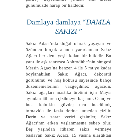
günümüzde harap bir haldedir.
Damlaya damlaya “
DAMLA
SAKIZI
”
Sakız Adası’nda doğal olarak yaşayan ve
özünden birçok alanda yararlanılan Sakız
Ağacı her dem yeşil kalan bir bitkidir. Bu
yanı ile aşk tanrıçası Aphrodithe’nin simgesi
Mersin Ağacı’na benzer. 4 ile 5 mt.ye kadar
boylanabilen Sakız Ağacı, dekoratif
görünümü ve hoş kokusu sayesinde bahçe
düzenlemelerinin vazgeçilmez ağacıdır.
Sakız ağaçları mastika üretimi için Mayıs
ayından itibaren çizilmeye başlanır. Genç ve
ince kabuklu gövde; ucu inceltilmiş
tornavida ile fazla derine inmeden çizilir.
Derin ve zarar verici çizimler, Sakız
Ağacı’nın erken yaşlanmasına sebep olur.
Beş yaşından itibaren sakız vermeye
başlayan Sakız Ağacı, 15 yaşına ulaştıktan