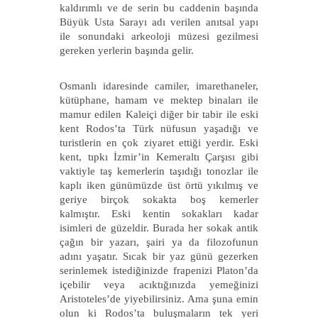
kaldırımlı ve de serin bu caddenin başında
Büyük Usta Sarayı adı verilen anıtsal yapı
ile sonundaki arkeoloji müzesi gezilmesi
gereken yerlerin başında gelir.
Osmanlı idaresinde camiler, imarethaneler,
kütüphane, hamam ve mektep binaları ile
mamur edilen Kaleiçi diğer bir tabir ile eski
kent Rodos’ta Türk nüfusun yaşadığı ve
turistlerin en çok ziyaret ettiği yerdir. Eski
kent, tıpkı İzmir’in Kemeraltı Çarşısı gibi
vaktiyle taş kemerlerin taşıdığı tonozlar ile
kaplı iken günümüzde üst örtü yıkılmış ve
geriye birçok sokakta boş kemerler
kalmıştır. Eski kentin sokakları kadar
isimleri de güzeldir. Burada her sokak antik
çağın bir yazarı, şairi ya da filozofunun
adını yaşatır. Sıcak bir yaz günü gezerken
serinlemek istediğinizde frapenizi Platon’da
içebilir veya acıktığınızda yemeğinizi
Aristoteles’de yiyebilirsiniz. Ama şuna emin
olun ki Rodos’ta buluşmaların tek yeri