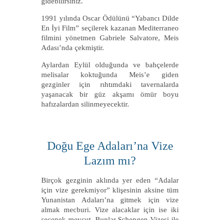
gidebilirsiniz.
1991 yılında Oscar Ödülünü “Yabancı Dilde
En İyi Film” seçilerek kazanan Mediterraneo
filmini yönetmen Gabriele Salvatore, Meis
Adası’nda çekmiştir.
Aylardan Eylül olduğunda ve bahçelerde
melisalar koktuğunda Meis’e giden
gezginler için rıhtımdaki tavernalarda
yaşanacak bir güz akşamı ömür boyu
hafızalardan silinmeyecektir.
Doğu Ege Adaları’na Vize
Lazım mı?
Birçok gezginin aklında yer eden “Adalar
için vize gerekmiyor” klişesinin aksine tüm
Yunanistan Adaları’na gitmek için vize
almak mecburi. Vize alacaklar için ise iki
seçenek mevcut. Bunlar Schengen Vizesi ile