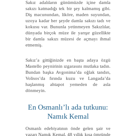
Sakız adalıların günümüzde içine damla
sakızı katmadığı tek bir şey kalmamış gibi.
Diş macunundan, liköre, maden suyundan,
uzoya kadar her şeyde damla sakızı tadı ve
kokusu var. Bununla yetinmeyen Sakızlılar,
dünyada birçok müze ile yarışır güzellikte
bir damla sakızı müzesi de açmayı ihmal
etmemiş.
Sakız’a gittiğinizde en başta adaya özgü
Mastello peynirinin ızgarasını mutlaka tadın.
Bundan başka Avgonima’da oğlak tandırı,
Volisos’da fırında kuzu ve Langada’da
haşlanmış ahtapot yemeden de asla
dönmeyin.
En Osmanlı’lı ada tutkunu:
Namık Kemal
Osmanlı edebiyatının önde gelen şair ve
yazarı Namık Kemal, 48 yıllık kısa ömründe