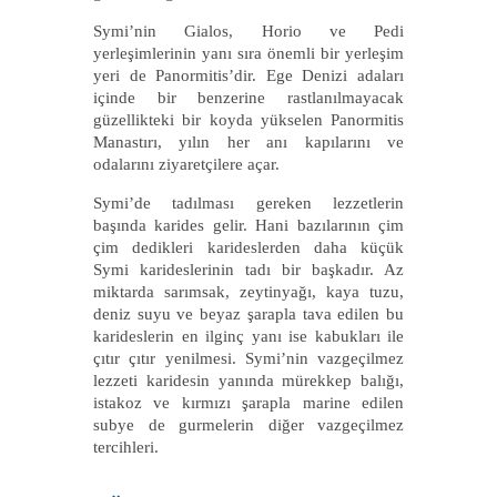
Symi’nin Gialos, Horio ve Pedi
yerleşimlerinin yanı sıra önemli bir yerleşim
yeri de Panormitis’dir. Ege Denizi adaları
içinde bir benzerine rastlanılmayacak
güzellikteki bir koyda yükselen Panormitis
Manastırı, yılın her anı kapılarını ve
odalarını ziyaretçilere açar.
Symi’de tadılması gereken lezzetlerin
başında karides gelir. Hani bazılarının çim
çim dedikleri karideslerden daha küçük
Symi karideslerinin tadı bir başkadır. Az
miktarda sarımsak, zeytinyağı, kaya tuzu,
deniz suyu ve beyaz şarapla tava edilen bu
karideslerin en ilginç yanı ise kabukları ile
çıtır çıtır yenilmesi. Symi’nin vazgeçilmez
lezzeti karidesin yanında mürekkep balığı,
istakoz ve kırmızı şarapla marine edilen
subye de gurmelerin diğer vazgeçilmez
tercihleri.