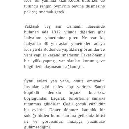
Kos, bir yanında kızıl Rodos dururken de
turuncu rengin Symi’nin payına düşmesine
pek şaşırmamak gerek.
Yaklaşık beş asır Osmanlı idaresinde
bulunan ada 1912 yılında diğerleri gibi
İtalya’nın yönetimine girer. Ne var ki,
İtalyanlar 30 yılı aşkın yönettikleri adaya
Kos ya da Rodos’da yaptıkları gibi anıtlar ve
yeni yapılar kazandırmamıştır. Fakat önemli
bir iyilik yapmış, var olanları korumuş ve
bugünlere ulaşmasını sağlamıştır.
Symi evleri yan yana, omuz omuzadır.
İnsanlar gibi nefes alıp verirler. Sanki
köpüklü denizin uçsuz bucaksız
boşluğundan kaçarak birbirlerine sımsıkı
tutunmuş gibidirler. Çoğu çocuk yüzlüdür
bu evlerin. Döner dönmez karanlık bir
sokağı birden burun buruna gelirsiniz birisi
ile ve görürsünüz muzipçe yüzünüze
gülümsediğini.