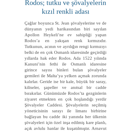
Rodos; tutku ve şövalyelerin
kızıl renkli adası
Çağlar boyunca St. Jean şövalyelerine ve de
dünyanın yedi harikasından biri sayılan
Apollon Heykeli’ne ev sahipliği yapan
Rodos’a en yakışan renk kırmızıdır.
Tutkunun, acının ve ayrılığın rengi kırmızıyı
belki de en çok Osmanlı idaresinde geçirdiği
yıllarda hak eder Rodos. Ada 1522 yılında
Kanuni’nin fethi ile Osmanlı idaresine
girince sayısı binleri bulan şövalyeler
gemileri ile Malta’ya yelken açmak zorunda
kalırlar. Geride ise bir kale, büyük bir saray,
kiliseler, şapeller ve anıtsal bir cadde
bırakırlar. Günümüzde Rodos’ta gezginlerin
ziyaret etmekten en çok hoşlandığı yerdir
Şövalyeler Caddesi. Şövalyelerin seçilmiş
yöneticisinin sarayı ile limanı birbirine
bağlayan bu cadde iki yanında her ülkenin
şövalyeleri için özel inşa edilmiş kare planlı,
açık avlulu hanlar ile kuşatılmıştır. Arnavut