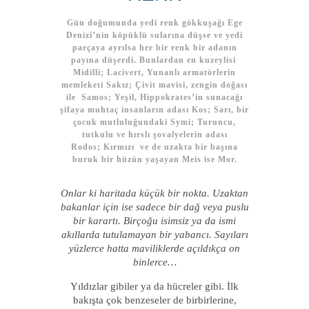
Gün doğumunda yedi renk gökkuşağı Ege
Denizi’nin köpüklü sularına düşse ve yedi
parçaya ayrılsa her bir renk bir adanın
payına düşerdi. Bunlardan en kuzeylisi
Midilli; Lacivert, Yunanlı armatörlerin
memleketi Sakız; Çivit mavisi, zengin doğası
ile Samos; Yeşil, Hippokrates’in sunacağı
şifaya muhtaç insanların adası Kos; Sarı, bir
çocuk mutluluğundaki Symi; Turuncu,
tutkulu ve hırslı şovalyelerin adası
Rodos; Kırmızı ve de uzakta bir başına
buruk bir hüzün yaşayan Meis ise Mor.
Onlar ki haritada küçük bir nokta. Uzaktan
bakanlar için ise sadece bir dağ veya puslu
bir karartı. Birçoğu isimsiz ya da ismi
akıllarda tutulamayan bir yabancı. Sayıları
yüzlerce hatta maviliklerde açıldıkça on
binlerce…
Yıldızlar gibiler ya da hücreler gibi. İlk
bakışta çok benzeseler de birbirlerine,