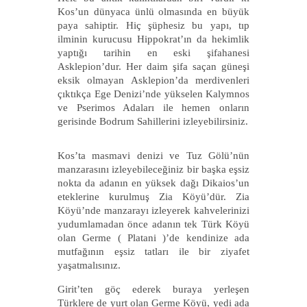
Kos’un dünyaca ünlü olmasında en büyük
paya sahiptir. Hiç şüphesiz bu yapı, tıp
ilminin kurucusu Hippokrat’ın da hekimlik
yaptığı tarihin en eski şifahanesi
Asklepion’dur. Her daim şifa saçan güneşi
eksik olmayan Asklepion’da merdivenleri
çıktıkça Ege Denizi’nde yükselen Kalymnos
ve Pserimos Adaları ile hemen onların
gerisinde Bodrum Sahillerini izleyebilirsiniz.
Kos’ta masmavi denizi ve Tuz Gölü’nün
manzarasını izleyebileceğiniz bir başka eşsiz
nokta da adanın en yüksek dağı Dikaios’un
eteklerine kurulmuş Zia Köyü’dür. Zia
Köyü’nde manzarayı izleyerek kahvelerinizi
yudumlamadan önce adanın tek Türk Köyü
olan Germe ( Platani )’de kendinize ada
mutfağının eşsiz tatları ile bir ziyafet
yaşatmalısınız.
Girit’ten göç ederek buraya yerleşen
Türklere de yurt olan Germe Köyü, yedi ada