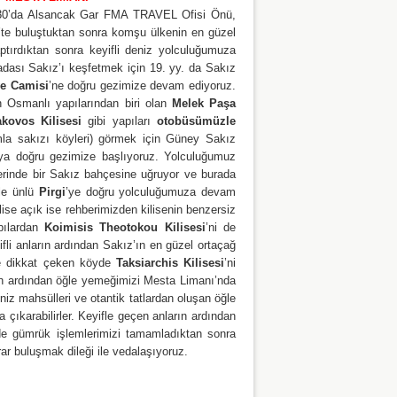
 05.30’da Alsancak Gar FMA TRAVEL Ofisi Önü,
te buluştuktan sonra komşu ülkenin en güzel
ptırdıktan sonra keyifli deniz yolculuğumuza
adası Sakız’ı keşfetmek için 19. yy. da Sakız
ye Camisi
’ne doğru gezimize devam ediyoruz.
in Osmanlı yapılarından biri olan
Melek Paşa
kovos Kilisesi
gibi yapıları
otobüsümüzle
mla sakızı köyleri) görmek için Güney Sakız
’ya doğru gezimize başlıyoruz. Yolculuğumuz
rinde bir Sakız bahçesine uğruyor ve burada
ile ünlü
Pirgi
’ye doğru yolculuğumuza devam
lise açık ise rehberimizden kilisenin benzersiz
apılardan
Koimisis Theotokou Kilisesi
’ni de
fli anların ardından Sakız’ın en güzel ortaçağ
yle dikkat çeken köyde
Taksiarchis Kilisesi
’ni
un ardından öğle yemeğimizi Mesta Limanı’nda
niz mahsülleri ve otantik tatlardan oluşan öğle
 çıkarabilirler. Keyifle geçen anların ardından
e gümrük işlemlerimizi tamamladıktan sonra
r buluşmak dileği ile vedalaşıyoruz.