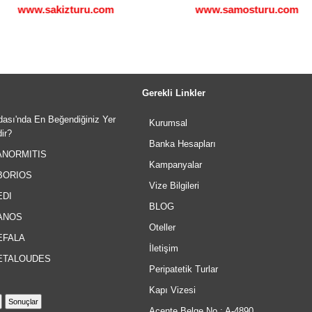
www.sakizturu.com
www.samosturu.com
Gerekli Linkler
dası'nda En Beğendiğiniz Yer
Kurumsal
ir?
Banka Hesapları
NORMITIS
Kampanyalar
BORIOS
Vize Bilgileri
DI
BLOG
ANOS
Oteller
FALA
İletişim
TALOUDES
Peripatetik Turlar
Kapı Vizesi
Acente Belge No : A-4890