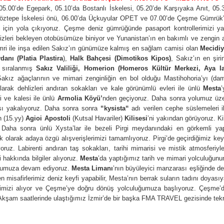
h 05.00’de Egepark, 05.10’da Bostanlı İskelesi, 05.20’de Karşıyaka Anıt,
Göztepe İskelesi önü, 06.00’da Üçkuyular OPET ve 07.00’de Çeşme Gümrük’
k için yola çıkıyoruz. Çeşme deniz gümrüğünde pasaport kontrollerimizi ya
 bizleri bekleyen otobüsümüze biniyor ve Yunanistan’ın en bakımlı ve zengin 
emri ile inşa edilen Sakız’ın günümüze kalmış en sağlam camisi olan
Mecidi
anı (Platia Plastira
),
Halk Bahçesi (Dimotikos Kipos)
, Sakız’ın en şir
 sıralanmış
Sakız Valiliği, Homerion (Homeros Kültür Merkezi,
Aya Ia
kız ağaçlarının ve mimari zenginliğin en bol olduğu Mastihohoria’yı (da
larak dehlizleri andıran sokakları ve kale görünümlü evleri ile ünlü
Mesta
 ve kalesi ile ünlü
Armolia Köyü’
nden geçiyoruz. Daha sonra yolumuz üze
sı yakalıyoruz. Daha sonra sonra
“kysista“
adı verilen cephe süslemeleri 
en (15.yy)
Agioi Apostoli
(Kutsal Havariler)
Kilisesi
’ni yakından görüyoruz. Ki
uz. Daha sonra ünlü Xysta’lar ile bezeli Pirgi meydanındaki en görkemli y
k olarak adaya özgü alışverişlerimizi tamamlıyoruz. Pirgi’de geçirdiğimiz keyi
yoruz. Labirenti andıran taş sokakları, tarihi mimarisi ve mistik atmosferi
i hakkında bilgiler alıyoruz.
Mesta
’da yaptığımız tarih ve mimari yolculuğun
uğumuza devam ediyoruz.
Mesta Limanı
’nın büyüleyici manzarası eşliğinde de
isafirlerimiz deniz keyfi yapabilir, Mesta’nın berrak suların tadını doyasıya
rimizi alıyor ve Çeşme’ye doğru dönüş yolculuğumuza başlıyoruz. Çeşme’d
 Akşam saatlerinde ulaştığımız İzmir’de bir başka FMA TRAVEL gezisinde tekra