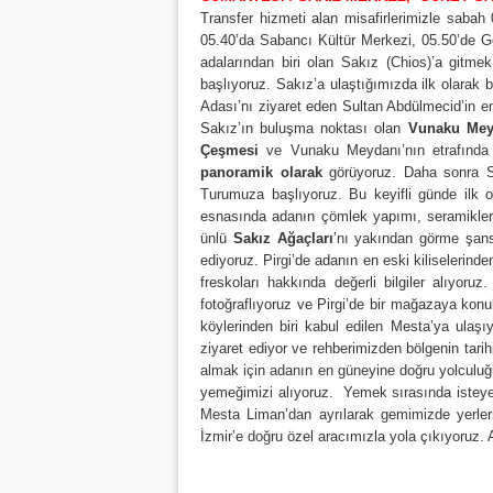
Transfer hizmeti alan misafirlerimizle saba
05.40’da Sabancı Kültür Merkezi, 05.50’de 
adalarından biri olan Sakız (Chios)’a gitme
başlıyoruz. Sakız’a ulaştığımızda ilk olarak
Adası’nı ziyaret eden Sultan Abdülmecid’in 
Sakız’ın buluşma noktası olan
Vunaku Meyd
Çeşmesi
ve Vunaku Meydanı’nın etrafında
panoramik olarak
görüyoruz. Daha sonra Sa
Turumuza başlıyoruz. Bu keyifli günde ilk o
esnasında adanın çömlek yapımı, seramikleri
ünlü
Sakız Ağaçları
’nı yakından görme şan
ediyoruz. Pirgi’de adanın en eski kiliselerind
freskoları hakkında değerli bilgiler alıyor
fotoğraflıyoruz ve Pirgi’de bir mağazaya konu
köylerinden biri kabul edilen Mesta’ya ulaşı
ziyaret ediyor ve rehberimizden bölgenin tarih
almak için adanın en güneyine doğru yolcul
yemeğimizi alıyoruz. Yemek sırasında isteyen m
Mesta Liman’dan ayrılarak gemimizde yerle
İzmir’e doğru özel aracımızla yola çıkıyoruz.