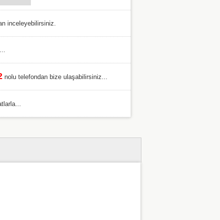
 inceleyebilirsiniz.
..
2
nolu telefondan bize ulaşabilirsiniz...
larla...