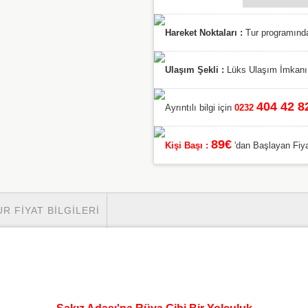
Hareket Noktaları :
Tur programından
Ulaşım Şekli :
Lüks Ulaşım İmkanı.
404 42 8
Ayrıntılı bilgi için
0232
89€
Kişi Başı :
'dan Başlayan Fiyat
UR FIYAT BILGILERI