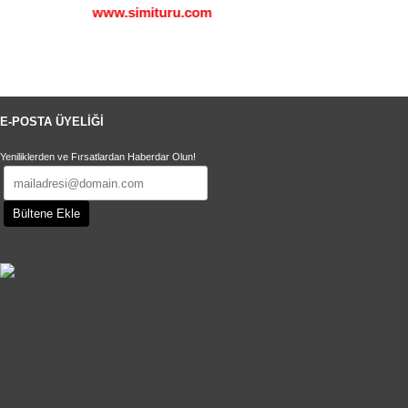
www.simituru.com
www.kostur
E-POSTA ÜYELİĞİ
Yeniliklerden ve Fırsatlardan Haberdar Olun!