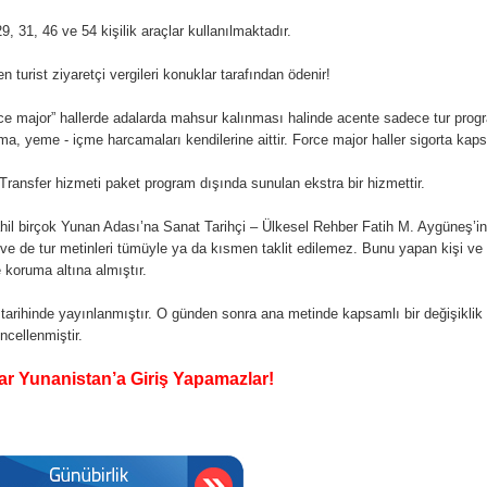
9, 31, 46 ve 54 kişilik araçlar kullanılmaktadır.
n turist ziyaretçi vergileri konuklar tarafından ödenir!
orce major” hallerde adalarda mahsur kalınması halinde acente sadece tur progr
a, yeme - içme harcamaları kendilerine aittir. Force major haller sigorta kaps
. Transfer hizmeti paket program dışında sunulan ekstra bir hizmettir.
ahil birçok Yunan Adası’na Sanat Tarihçi – Ülkesel Rehber Fatih M. Aygüneş’in r
ı ve de tur metinleri tümüyle ya da kısmen taklit edilemez. Bunu yapan kişi
 koruma altına almıştır.
 tarihinde yayınlanmıştır. O günden sonra ana metinde kapsamlı bir değişikli
ncellenmiştir.
r Yunanistan’a Giriş Yapamazlar!