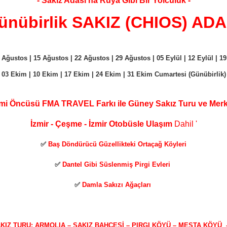
- Sakız Adası'na Rüya Gibi Bir Yolculuk -
ünübirlik SAKIZ (CHIOS) ADA
 Ağustos | 15 Ağustos | 22 Ağustos | 29 Ağustos | 05 Eylül | 12 Eylül | 19 
03 Ekim | 10 Ekim | 17 Ekim | 24 Ekim | 31 Ekim Cumartesi (Günübirlik)
zmi Öncüsü
FMA TRAVEL
Farkı ile
Güney Sakız Turu ve
Merk
İzmir - Çeşme - İzmir Otobüsle Ulaşım
Dahil
'
✅
Baş Döndürücü Güzellikteki Ortaçağ Köyleri
✅
Dantel Gibi Süslenmiş Pirgi Evleri
✅
Damla Sakızı Ağaçları
KIZ TURU:
ARMOLIA – SAKIZ BAHÇESİ – PIRGI KÖYÜ – MESTA KÖYÜ 