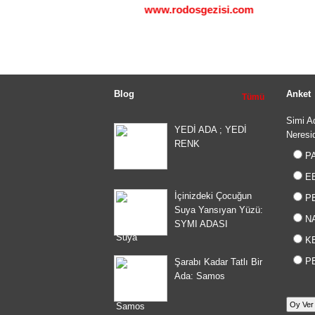
illigezisi.com
www.rodosgezisi.com
Blog
Anket
Tümü
Simi A
YEDİ ADA ; YEDİ
Neresid
RENK
PA
E
İçinizdeki Çocuğun
PE
Suya Yansıyan Yüzü:
N
SYMI ADASI
KE
PE
Şarabı Kadar Tatlı Bir
Ada: Samos