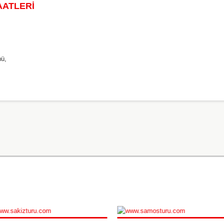
AATLERİ
nü,