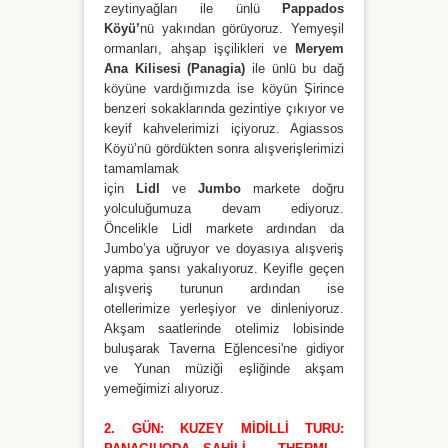
zeytinyağları ile ünlü
Pappados
Köyü’
nü
yakından görüyoruz. Yemyeşil
ormanları, ahşap işçilikleri ve
Meryem
Ana Kilisesi (Panagia)
ile ünlü bu dağ
köyüne vardığımızda ise köyün Şirince
benzeri sokaklarında gezintiye çıkıyor ve
keyif kahvelerimizi içiyoruz. Agiassos
Köyü’nü gördükten sonra alışverişlerimizi
tamamlamak
için
Lidl
ve
Jumbo
markete doğru
yolculuğumuza devam ediyoruz.
Öncelikle Lidl markete ardından da
Jumbo’ya uğruyor ve doyasıya alışveriş
yapma şansı yakalıyoruz. Keyifle geçen
alışveriş turunun ardından ise
otellerimize yerleşiyor ve dinleniyoruz.
Akşam saatlerinde otelimiz lobisinde
buluşarak Taverna Eğlencesi'ne gidiyor
ve Yunan müziği eşliğinde akşam
yemeğimizi alıyoruz.
2. GÜN: KUZEY MİDİLLİ TURU: