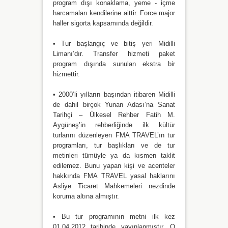
program dışı konaklama, yeme - içme
harcamaları kendilerine aittir. Force major
haller sigorta kapsamında değildir.
• Tur başlangıç ve bitiş yeri Midilli
Limanı’dır. Transfer hizmeti paket
program dışında sunulan ekstra bir
hizmettir.
• 2000’li yılların başından itibaren Midilli
de dahil birçok Yunan Adası’na Sanat
Tarihçi – Ülkesel Rehber Fatih M.
Aygüneş’in rehberliğinde ilk kültür
turlarını düzenleyen FMA TRAVEL’ın tur
programları, tur başlıkları ve de tur
metinleri tümüyle ya da kısmen taklit
edilemez. Bunu yapan kişi ve acenteler
hakkında FMA TRAVEL yasal haklarını
Asliye Ticaret Mahkemeleri nezdinde
koruma altına almıştır.
• Bu tur programının metni ilk kez
01.04.2012 tarihinde yayınlanmıştır. O