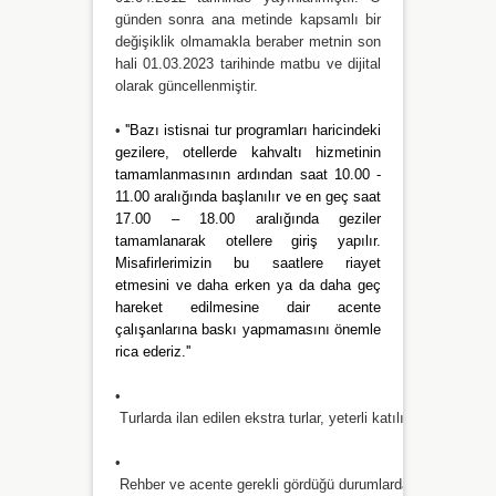
günden sonra ana metinde kapsamlı bir
değişiklik olmamakla beraber metnin son
hali 01.03.2023 tarihinde matbu ve dijital
olarak güncellenmiştir.
•
''Bazı istisnai tur programları haricindeki
gezilere, otellerde kahvaltı hizmetinin
tamamlanmasının ardından saat 10.00 -
11.00 aralığında başlanılır ve en geç saat
17.00 – 18.00 aralığında geziler
tamamlanarak otellere giriş yapılır.
Misafirlerimizin bu saatlere riayet
etmesini ve daha erken ya da daha geç
hareket edilmesine dair acente
çalışanlarına baskı yapmamasını önemle
rica ederiz.''
•
 Turlarda ilan edilen ekstra turlar, yeterli katılım olmadığı 
•
 Rehber ve acente gerekli gördüğü durumlarda programda değ