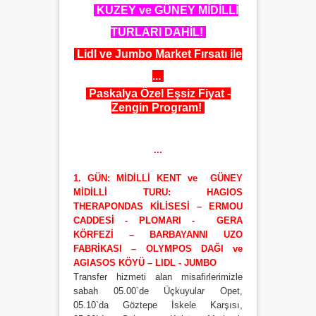
✅
KUZEY ve GÜNEY MİDİLLİ
TURLARI DAHİL!
Lidl ve Jumbo Market Fırsatı ile
...
Paskalya Özel Eşsiz Fiyat -
Zengin Program!
...
1. GÜN: MİDİLLİ KENT ve GÜNEY
MİDİLLİ TURU: HAGIOS
THERAPONDAS KİLİSESİ – ERMOU
CADDESİ -
PLOMARI - GERA
KÖRFEZİ – BARBAYANNI UZO
FABRİKASI – OLYMPOS DAĞI ve
AGIASOS KÖYÜ – LIDL - JUMBO
Transfer hizmeti alan misafirlerimizle
sabah 05.00`de Üçkuyular Opet,
05.10`da Göztepe İskele Karşısı,