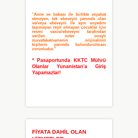
"Anne ve babası ile birlikte seyahat
etmeyen, tek ebeveyni yanında olan
ve/veya ebeveyni ile aynı soyadını
taşımayan reşit olmayan çocuklar için
resmi vasisi/ebeveyni tarafından
verilen noter onaylı
muvafakatnamenin orijinalinin
kişilerin yanında bulundurulması
zorunludur."
* Pasaportunda KKTC Mührü
Olanlar Yunanistan’a Giriş
Yapamazlar!
FİYATA DAHİL OLAN