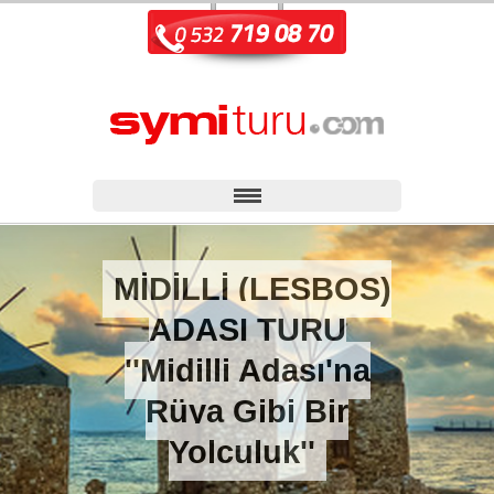
MİDİLLİ (LESBOS)
ADASI TURU
''Midilli Adası'na
Rüya Gibi Bir
Yolculuk''