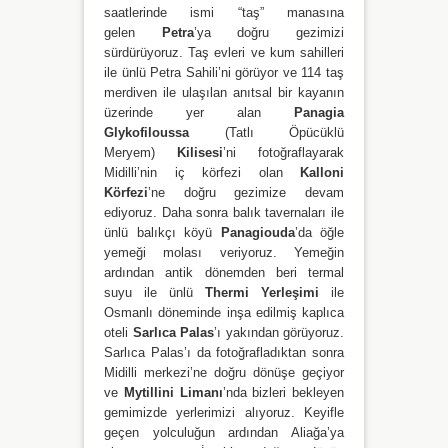
saatlerinde ismi “taş” manasına
gelen
Petra
’ya doğru gezimizi
sürdürüyoruz. Taş evleri ve kum sahilleri
ile ünlü Petra Sahili’ni görüyor ve 114 taş
merdiven ile ulaşılan anıtsal bir kayanın
üzerinde yer alan
Panagia
Glykofiloussa
(Tatlı Öpücüklü
Meryem)
Kilisesi
’ni fotoğraflayarak
Midilli’nin iç körfezi olan
Kalloni
Körfezi
’ne doğru gezimize devam
ediyoruz. Daha sonra balık tavernaları ile
ünlü balıkçı köyü
Panagiouda
’da öğle
yemeği molası veriyoruz. Yemeğin
ardından antik dönemden beri termal
suyu ile ünlü
Thermi
Yerleşimi
ile
Osmanlı döneminde inşa edilmiş kaplıca
oteli
Sarlıca Palas
’ı yakından görüyoruz.
Sarlıca Palas’ı da fotoğrafladıktan sonra
Midilli merkezi’ne doğru dönüşe geçiyor
ve
Mytillini Limanı
’nda bizleri bekleyen
gemimizde yerlerimizi alıyoruz. Keyifle
geçen yolculuğun ardından Aliağa’ya