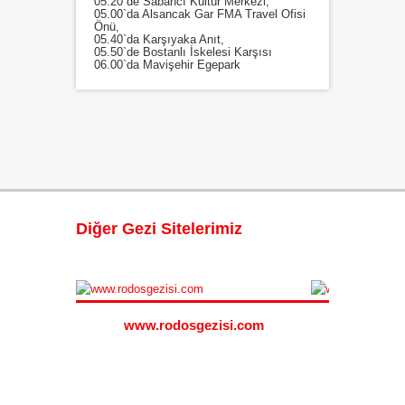
05.20`de Sabancı Kültür Merkezi,
05.00`da Alsancak Gar FMA Travel Ofisi
Önü,
05.40`da Karşıyaka Anıt,
05.50`de Bostanlı İskelesi Karşısı
06.00`da Mavişehir Egepark
Diğer Gezi Sitelerimiz
i.com
www.rodosgezisi.com
www.s