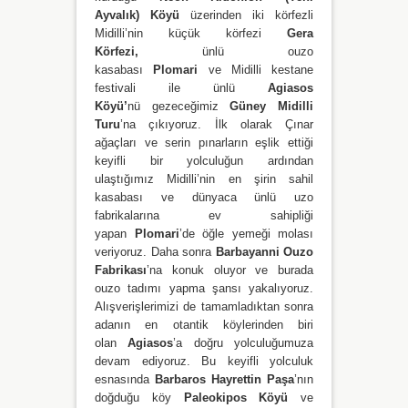
Ayvalık)
Köyü
üzerinden iki körfezli
Midilli’nin küçük körfezi
Gera
Körfezi,
ünlü ouzo
kasabası
Plomari
ve
Midilli kestane
festivali ile ünlü
Agiasos
Köyü’
nü
gezeceğimiz
Güney Midilli
Turu
’na çıkıyoruz. İlk olarak Çınar
ağaçları ve serin pınarların eşlik ettiği
keyifli bir yolculuğun ardından
ulaştığımız Midilli’nin en şirin sahil
kasabası ve dünyaca ünlü uzo
fabrikalarına ev sahipliği
yapan
Plomari
’de öğle yemeği molası
veriyoruz. Daha sonra
Barbayanni Ouzo
Fabrikası
’na konuk oluyor ve burada
ouzo tadımı yapma şansı yakalıyoruz.
Alışverişlerimizi de tamamladıktan sonra
adanın en otantik köylerinden biri
olan
Agiasos
’a doğru yolculuğumuza
devam ediyoruz. Bu keyifli yolculuk
esnasında
Barbaros Hayrettin Paşa
’nın
doğduğu köy
Paleokipos Köyü
ve