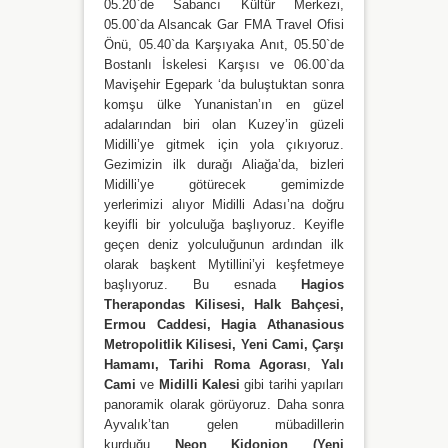
05.20`de Sabancı Kültür Merkezi,
05.00`da Alsancak Gar FMA Travel Ofisi
Önü, 05.40`da Karşıyaka Anıt, 05.50`de
Bostanlı İskelesi Karşısı ve 06.00`da
Mavişehir Egepark ‘da buluştuktan sonra
komşu ülke Yunanistan’ın en güzel
adalarından biri olan Kuzey’in güzeli
Midilli’ye gitmek için yola çıkıyoruz.
Gezimizin ilk durağı Aliağa’da, bizleri
Midilli’ye götürecek gemimizde
yerlerimizi alıyor Midilli Adası’na doğru
keyifli bir yolculuğa başlıyoruz. Keyifle
geçen deniz yolculuğunun ardından ilk
olarak başkent Mytillini’yi keşfetmeye
başlıyoruz. Bu esnada
Hagios
Therapondas Kilisesi, Halk Bahçesi,
Ermou Caddesi, Hagia Athanasious
Metropolitlik Kilisesi, Yeni Cami, Çarşı
Hamamı, Tarihi Roma Agorası
,
Yalı
Cami
ve
Midilli Kalesi
gibi tarihi yapıları
panoramik olarak görüyoruz. Daha sonra
Ayvalık’tan gelen mübadillerin
kurduğu
Neon Kidonion (Yeni