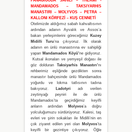
PANAGIUODA SAHİLİ – THERMI -
MANDAMADOS – TAKSIYARHIS
MANASTIRI – MOLYVOS – PETRA –
KALLONI KÖRFEZİ – KUŞ CENNETİ
Otelimizde aldığımız sabah kahvaltısının
ardından adanın Ayvalık ve Assos’a
bakan yerleşimlerini göreceğimiz
Kuzey
Midilli Turu
’na çıkıyoruz. İlk olarak
adanın en ünlü manastırına ev sahipliği
yapan
Mandamados Köyü’
ne gidiyoruz.
Kutsal ikonaları ve yemyeşil doğası ile
göz dolduran
Taksiyarhis Manastırı’
nı
rehberimiz eşliğinde gezdikten sonra
manastır bahçesinde ünlü Mandamados
yoğurdu ve lokma tatlısının tadına
bakıyoruz.
Ladotyri
adı verilen
zeytinyağı peyniri ile de ünlü
Mandamados’ta geçirdiğimiz keyifli
anların ardından
Molyvos
’a doğru
yolculuğumuzu sürdürüyoruz. Kalesi, taş
evleri ve şirin sokakları ile Midilli’nin en
çok ziyaret edilen yeri olan
Molyvos
’ta
keyifli bir gezintiye çıkıyoruz. Öğle