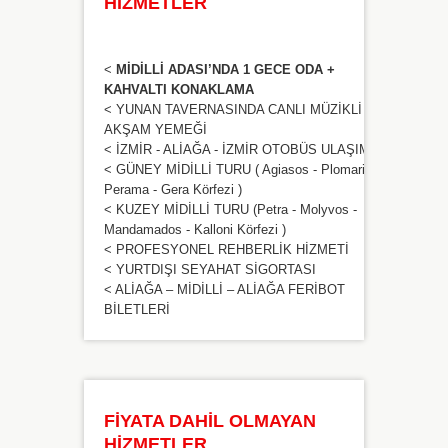
HİZMETLER
<
MİDİLLİ ADASI’NDA 1 GECE ODA +
KAHVALTI KONAKLAMA
< YUNAN TAVERNASINDA CANLI MÜZİKLİ
AKŞAM YEMEĞİ
< İZMİR - ALİAĞA - İZMİR OTOBÜS ULAŞIMI
< GÜNEY MİDİLLİ TURU ( Agiasos - Plomari -
Perama - Gera Körfezi )
< KUZEY MİDİLLİ TURU (Petra - Molyvos -
Mandamados - Kalloni Körfezi )
< PROFESYONEL REHBERLİK HİZMETİ
< YURTDIŞI SEYAHAT SİGORTASI
< ALİAĞA – MİDİLLİ – ALİAĞA FERİBOT
BİLETLERİ
FİYATA DAHİL OLMAYAN
HİZMETLER