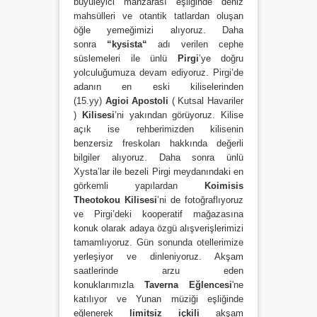
büyüleyici manzarası eşliğinde deniz
mahsülleri ve otantik tatlardan oluşan
öğle yemeğimizi alıyoruz. Daha
sonra
“kysista“
adı verilen cephe
süslemeleri ile ünlü
Pirgi
’ye doğru
yolculuğumuza devam ediyoruz. Pirgi’de
adanın en eski kiliselerinden
(15.yy)
Agioi Apostoli
( Kutsal Havariler
)
Kilisesi
’ni yakından görüyoruz. Kilise
açık ise rehberimizden kilisenin
benzersiz freskoları hakkında değerli
bilgiler alıyoruz. Daha sonra ünlü
Xysta’lar ile bezeli Pirgi meydanındaki en
görkemli yapılardan
Koimisis
Theotokou Kilisesi
’ni de fotoğraflıyoruz
ve Pirgi’deki kooperatif mağazasına
konuk olarak adaya özgü alışverişlerimizi
tamamlıyoruz. Gün sonunda otellerimize
yerleşiyor ve dinleniyoruz. Akşam
saatlerinde arzu eden
konuklarımızla
Taverna Eğlencesi
'ne
katılıyor ve Yunan müziği eşliğinde
eğlenerek
limitsiz içkili
akşam