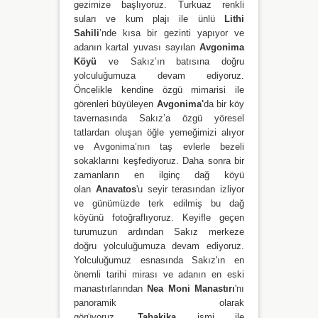
gezimize başlıyoruz. Turkuaz renkli
suları ve kum plajı ile ünlü
Lithi
Sahili
’nde kısa bir gezinti yapıyor ve
adanın kartal yuvası sayılan
Avgonima
Köyü
ve
Sakız’ın batısına doğru
yolculuğumuza devam ediyoruz.
Öncelikle kendine özgü mimarisi ile
görenleri büyüleyen
Avgonima'
da bir köy
tavernasında Sakız’a özgü yöresel
tatlardan oluşan öğle yemeğimizi alıyor
ve Avgonima’nın taş evlerle bezeli
sokaklarını keşfediyoruz. Daha sonra bir
zamanların en ilginç dağ köyü
olan
Anavatos
'u seyir terasından izliyor
ve günümüzde terk edilmiş bu dağ
köyünü fotoğraflıyoruz. Keyifle geçen
turumuzun ardından Sakız merkeze
doğru yolculuğumuza devam ediyoruz.
Yolculuğumuz esnasında Sakız'ın en
önemli tarihi mirası ve adanın en eski
manastırlarından
Nea Moni Manastırı
'nı
panoramik olarak
görüyoruz.
Tabakika
ismi ile