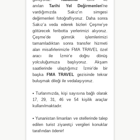
anılan
Tarihi Yel Değirmenleri
'ne
vardığımızda Sakız'ın simgesi
değirmenleri fotoğraflıyoruz. Daha sonra
Sakız’a veda ederek bizleri Çeşme’ye
götürecek feribotta yerlerimizi alıyoruz.
Çeşme’de gümrük işlemlerimizi
tamamladıktan sonra transfer hizmeti
alan misafirlerimizle FMA TRAVEL özel
aracı ile İzmir’e doğru dönüş
yolculuğumuza başlıyoruz. Akşam
saatlerinde ulaştığımız İzmir’de bir
başka
FMA TRAVEL
gezisinde tekrar
buluşmak dileği ile vedalaşıyoruz.
• Turlarımızda, kişi sayısına bağlı olarak
17, 29, 31, 46 ve 54 kişilik araçlar
kullanılmaktadır.
• Yunanistan limanları ve otellerinde talep
edilen turist ziyaretçi vergileri konuklar
tarafından ödenir!