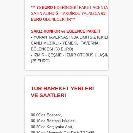
***
75 EURO
EDERİNDEKİ PAKET ACENTADA
SATIN ALINDIĞI TAKDİRDE YALNIZCA
65
EURO
ÖDENECEKTİR***
SAKIZ KONFOR ve EĞLENCE PAKETİ
•
YUNAN TAVERNASI’NDA LİMİTSİZ İÇKİLİ -
CANLI MÜZİKLİ - YEMEKLİ TAVERNA
EĞLENCESİ (50 EURO)
•
İZMİR - ÇEŞME - İZMİR OTOBÜS ULAŞIMI
(25 EURO)
TUR HAREKET YERLERİ
VE SAATLERİ
06.00’da Egepark,
06.10’da Bostanlı İskelesi,
06.20’de Karşıyaka Anıt,
06.30’da Alsancak Gar FMA TRAVEL