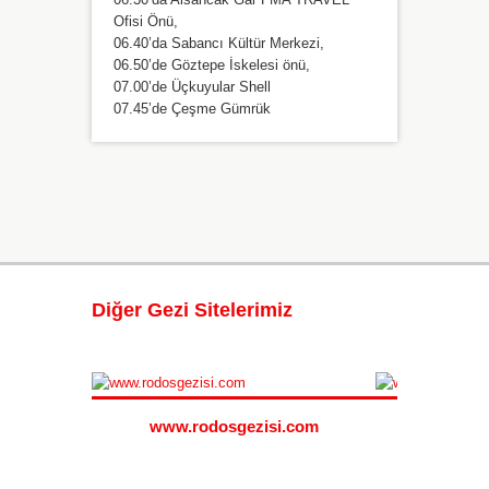
Ofisi Önü,
06.40’da Sabancı Kültür Merkezi,
06.50’de Göztepe İskelesi önü,
07.00’de Üçkuyular Shell
07.45’de Çeşme Gümrük
Diğer Gezi Sitelerimiz
i.com
www.rodosgezisi.com
www.s