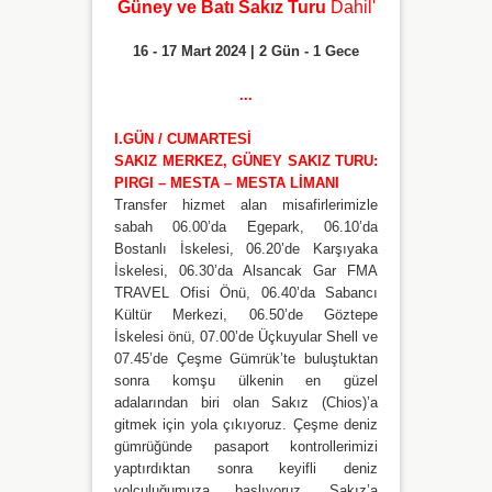
Güney ve Batı Sakız Turu
Dahil
'
16 - 17 Mart 2024 | 2 Gün - 1 Gece
...
I.GÜN / CUMARTESİ
SAKIZ MERKEZ, GÜNEY SAKIZ TURU:
PIRGI – MESTA – MESTA LİMANI
Transfer hizmet alan misafirlerimizle
sabah 06.00’da Egepark, 06.10’da
Bostanlı İskelesi, 06.20’de Karşıyaka
İskelesi, 06.30’da Alsancak Gar FMA
TRAVEL Ofisi Önü, 06.40’da Sabancı
Kültür Merkezi, 06.50’de Göztepe
İskelesi önü, 07.00’de Üçkuyular Shell ve
07.45’de Çeşme Gümrük’te buluştuktan
sonra komşu ülkenin en güzel
adalarından biri olan Sakız (Chios)’a
gitmek için yola çıkıyoruz. Çeşme deniz
gümrüğünde pasaport kontrollerimizi
yaptırdıktan sonra keyifli deniz
yolculuğumuza başlıyoruz. Sakız’a