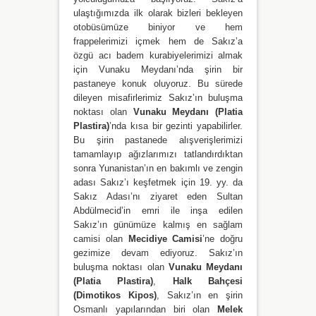
ulaştığımızda ilk olarak bizleri bekleyen
otobüsümüze biniyor ve hem
frappelerimizi içmek hem de Sakız’a
özgü acı badem kurabiyelerimizi almak
için Vunaku Meydanı’nda şirin bir
pastaneye konuk oluyoruz. Bu sürede
dileyen misafirlerimiz Sakız’ın buluşma
noktası olan
Vunaku Meydanı (Platia
Plastira
)
’nda kısa bir gezinti yapabilirler.
Bu şirin pastanede alışverişlerimizi
tamamlayıp ağızlarımızı tatlandırdıktan
sonra Yunanistan’ın en bakımlı ve zengin
adası Sakız’ı keşfetmek için 19. yy. da
Sakız Adası’nı ziyaret eden Sultan
Abdülmecid’in emri ile inşa edilen
Sakız’ın günümüze kalmış en sağlam
camisi olan
Mecidiye Camisi
’ne doğru
gezimize devam ediyoruz. Sakız’ın
buluşma noktası olan
Vunaku Meydanı
(Platia Plastira
)
,
Halk Bahçesi
(Dimotikos Kipos)
, Sakız’ın en şirin
Osmanlı yapılarından biri olan
Melek