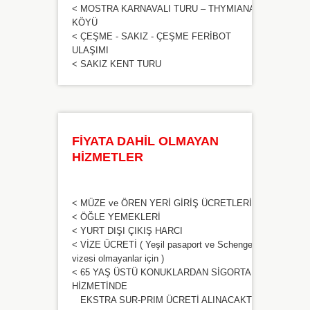
< MOSTRA KARNAVALI TURU – THYMIANA
KÖYÜ
< ÇEŞME - SAKIZ - ÇEŞME FERİBOT
ULAŞIMI
< SAKIZ KENT TURU
FİYATA DAHİL OLMAYAN
HİZMETLER
< MÜZE ve ÖREN YERİ GİRİŞ ÜCRETLERİ
< ÖĞLE YEMEKLERİ
< YURT DIŞI ÇIKIŞ HARCI
< VİZE ÜCRETİ ( Yeşil pasaport ve Schengen
vizesi olmayanlar için )
< 65 YAŞ ÜSTÜ KONUKLARDAN SİGORTA
HİZMETİNDE
EKSTRA SUR-PRIM ÜCRETİ ALINACAKTIR