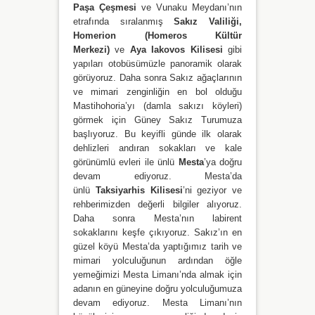
Paşa Çeşmesi
ve Vunaku Meydanı’nın
etrafında sıralanmış
Sakız Valiliği,
Homerion (Homeros Kültür
Merkezi)
ve
Aya Iakovos Kilisesi
gibi
yapıları otobüsümüzle panoramik olarak
görüyoruz. Daha sonra Sakız ağaçlarının
ve mimari zenginliğin en bol olduğu
Mastihohoria’yı (damla sakızı köyleri)
görmek için Güney Sakız Turumuza
başlıyoruz. Bu keyifli günde ilk olarak
dehlizleri andıran sokakları ve kale
görünümlü evleri ile ünlü
Mesta
’ya doğru
devam ediyoruz. Mesta’da
ünlü
Taksiyarhis Kilisesi
’ni geziyor ve
rehberimizden değerli bilgiler alıyoruz.
Daha sonra Mesta’nın labirent
sokaklarını keşfe çıkıyoruz. Sakız’ın en
güzel köyü Mesta’da yaptığımız tarih ve
mimari yolculuğunun ardından öğle
yemeğimizi Mesta Limanı’nda almak için
adanın en güneyine doğru yolculuğumuza
devam ediyoruz. Mesta Limanı’nın