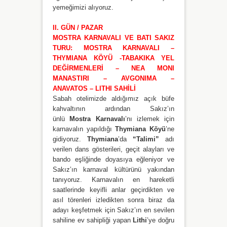
yemeğimizi alıyoruz.
II. GÜN / PAZAR
MOSTRA KARNAVALI VE BATI SAKIZ
TURU: MOSTRA KARNAVALI –
THYMIANA KÖYÜ -TABAKIKA YEL
DEĞİRMENLERİ – NEA MONI
MANASTIRI – AVGONIMA –
ANAVATOS – LITHI SAHİLİ
Sabah otelimizde aldığımız açık büfe
kahvaltının ardından Sakız’ın
ünlü
Mostra Karnavalı
’nı izlemek için
karnavalın yapıldığı
Thymiana Köyü
’ne
gidiyoruz.
Thymiana
’da
“Talimi”
adı
verilen dans gösterileri, geçit alayları ve
bando eşliğinde doyasıya eğleniyor ve
Sakız’ın karnaval kültürünü yakından
tanıyoruz. Karnavalın en hareketli
saatlerinde keyifli anlar geçirdikten ve
asıl törenleri izledikten sonra biraz da
adayı keşfetmek için Sakız’ın en sevilen
sahiline ev sahipliği yapan
Lithi
’ye doğru