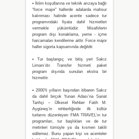
• İklim koşullarına ve teknik arızaya bağlı
“force major” hallerde adalarda mahsur
kalınması halinde acente sadece tur
programındaki fiyata dahil hizmetleri
vermekle yükümlüdür. Misafirlerin
program dışı konaklama, yeme - içme
harcamaları kendilerine aittir. Force major
haller sigorta kapsamında değildir.
• Tur başlangıç ve bitiş yeri Sakız
Limanı’dır. Transfer hizmeti paket
program dışında sunulan ekstra bir
hizmettir.
• 2000’li yılların başından itibaren Sakız
da dahil birçok Yunan Adası’na Sanat
Tarihçi – Ülkesel Rehber Fatih M.
Aygüneş’in rehberliğinde ilk kültür
turlarını düzenleyen FMA TRAVEL’ın tur
programları, tur başlıkları ve de tur
metinleri tümüyle ya da kısmen taklit
edilemez. Bunu yapan kişi ve acenteler