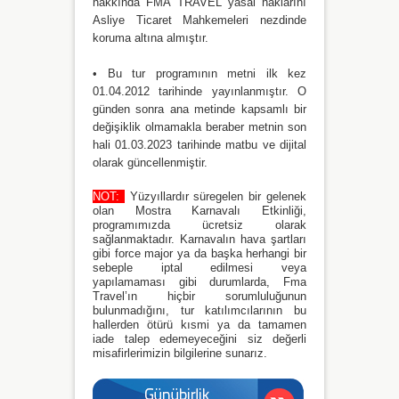
hakkında FMA TRAVEL yasal haklarını
Asliye Ticaret Mahkemeleri nezdinde
koruma altına almıştır.
• Bu tur programının metni ilk kez
01.04.2012 tarihinde yayınlanmıştır. O
günden sonra ana metinde kapsamlı bir
değişiklik olmamakla beraber metnin son
hali 01.03.2023 tarihinde matbu ve dijital
olarak güncellenmiştir.
NOT:
Yüzyıllardır süregelen bir gelenek
olan Mostra Karnavalı Etkinliği,
programımızda ücretsiz olarak
sağlanmaktadır. Karnavalın hava şartları
gibi force major ya da başka herhangi bir
sebeple iptal edilmesi veya
yapılamaması gibi durumlarda, Fma
Travel’ın hiçbir sorumluluğunun
bulunmadığını, tur katılımcılarının bu
hallerden ötürü kısmi ya da tamamen
iade talep edemeyeceğini siz değerli
misafirlerimizin bilgilerine sunarız.